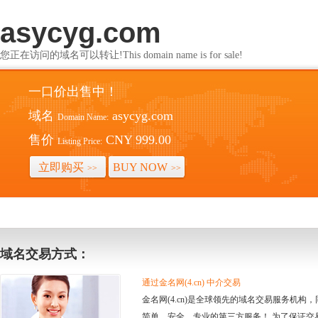
asycyg.com
您正在访问的域名可以转让!This domain name is for sale!
一口价出售中！
域名
asycyg.com
Domain Name:
售价
CNY 999.00
Listing Price:
立即购买
BUY NOW
>>
>>
域名交易方式：
通过金名网(4.cn) 中介交易
金名网(4.cn)是全球领先的域名交易服务机
简单、安全、专业的第三方服务！ 为了保证交