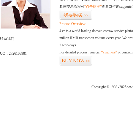
具体交易流程可
“点击这里”
查看或咨询support@
我要购买
>>
Process Overview:
4.cn is a world leading domain escrow service plat
million RMB transaction volume every year. We promi
联系我们
5 workdays.
For detailed process, you can
“visit here”
or contact
QQ：2726103981
BUY NOW
>>
Copyright © 1998 -2025 www